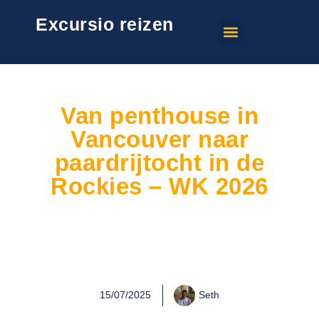
Excursio reizen
Van penthouse in
Vancouver naar
paardrijtocht in de
Rockies – WK 2026
15/07/2025
Seth